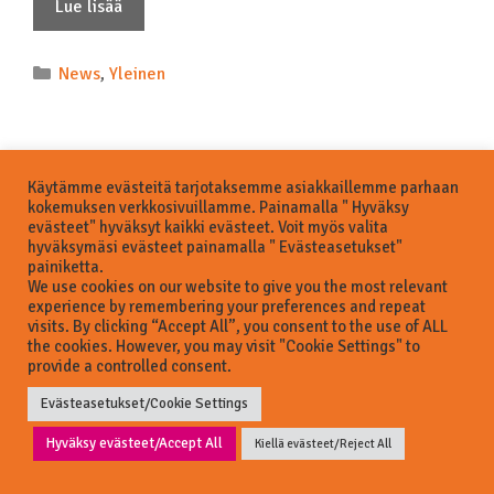
Lue lisää
News
,
Yleinen
Käytämme evästeitä tarjotaksemme asiakkaillemme parhaan
kokemuksen verkkosivuillamme. Painamalla " Hyväksy
evästeet" hyväksyt kaikki evästeet. Voit myös valita
© 2026 Business Savo Oy
hyväksymäsi evästeet painamalla " Evästeasetukset"
painiketta.
Kysyttävää? Need help?
We use cookies on our website to give you the most relevant
experience by remembering your preferences and repeat
visits. By clicking “Accept All”, you consent to the use of ALL
the cookies. However, you may visit "Cookie Settings" to
Hei!
provide a controlled consent.
Kuinka voimme auttaa?
How can we help you?
Evästeasetukset/Cookie Settings
Open/Avaa chat
Hyväksy evästeet/Accept All
Kiellä evästeet/Reject All