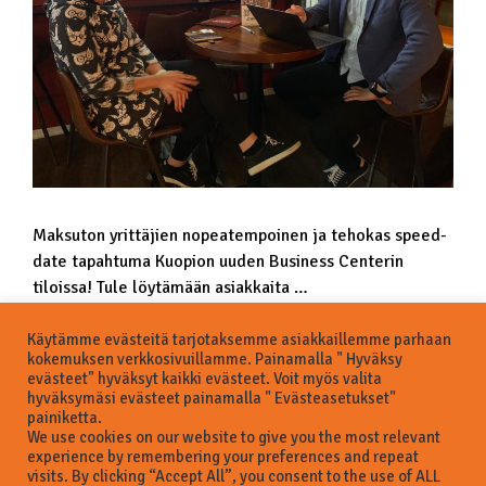
Maksuton yrittäjien nopeatempoinen ja tehokas speed-
date tapahtuma Kuopion uuden Business Centerin
tiloissa! Tule löytämään asiakkaita …
Käytämme evästeitä tarjotaksemme asiakkaillemme parhaan
Lue lisää
kokemuksen verkkosivuillamme. Painamalla " Hyväksy
evästeet" hyväksyt kaikki evästeet. Voit myös valita
hyväksymäsi evästeet painamalla " Evästeasetukset"
Konsultointi
,
TalentSavo
,
Yleinen
painiketta.
We use cookies on our website to give you the most relevant
2 kommenttia
experience by remembering your preferences and repeat
visits. By clicking “Accept All”, you consent to the use of ALL