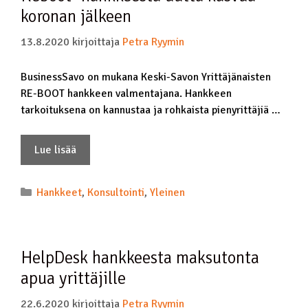
koronan jälkeen
13.8.2020
kirjoittaja
Petra Ryymin
BusinessSavo on mukana Keski-Savon Yrittäjänaisten
RE-BOOT hankkeen valmentajana. Hankkeen
tarkoituksena on kannustaa ja rohkaista pienyrittäjiä …
Lue lisää
Hankkeet
,
Konsultointi
,
Yleinen
HelpDesk hankkeesta maksutonta
apua yrittäjille
22.6.2020
kirjoittaja
Petra Ryymin