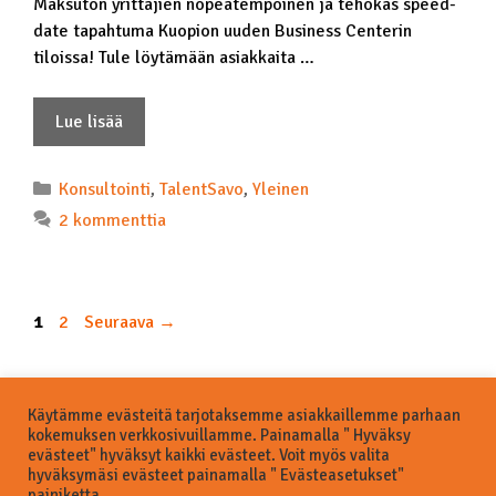
Maksuton yrittäjien nopeatempoinen ja tehokas speed-
date tapahtuma Kuopion uuden Business Centerin
tiloissa! Tule löytämään asiakkaita …
Lue lisää
Konsultointi
,
TalentSavo
,
Yleinen
2 kommenttia
1
2
Seuraava
→
Käytämme evästeitä tarjotaksemme asiakkaillemme parhaan
kokemuksen verkkosivuillamme. Painamalla " Hyväksy
© 2026 Business Savo Oy
evästeet" hyväksyt kaikki evästeet. Voit myös valita
hyväksymäsi evästeet painamalla " Evästeasetukset"
Kysyttävää? Need help?
painiketta.