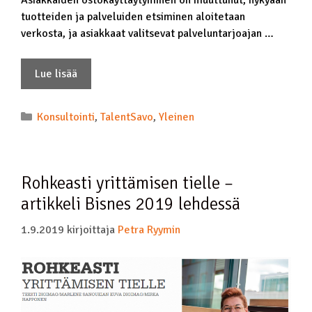
Asiakkaiden ostokäyttäytyminen on muuttunut; nykyään
tuotteiden ja palveluiden etsiminen aloitetaan
verkosta, ja asiakkaat valitsevat palveluntarjoajan …
Lue lisää
Konsultointi
,
TalentSavo
,
Yleinen
Rohkeasti yrittämisen tielle –
artikkeli Bisnes 2019 lehdessä
1.9.2019
kirjoittaja
Petra Ryymin