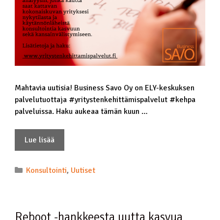
Mahtavia uutisia! Business Savo Oy on ELY-keskuksen
palvelutuottaja #yritystenkehittämispalvelut #kehpa
palveluissa. Haku aukeaa tämän kuun …
Lue lisää
Konsultointi
,
Uutiset
Reboot -hankkeesta uutta kasvua