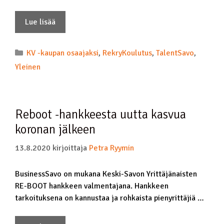
Lue lisää
KV -kaupan osaajaksi
,
RekryKoulutus
,
TalentSavo
,
Yleinen
Reboot -hankkeesta uutta kasvua
koronan jälkeen
13.8.2020
kirjoittaja
Petra Ryymin
BusinessSavo on mukana Keski-Savon Yrittäjänaisten
RE-BOOT hankkeen valmentajana. Hankkeen
tarkoituksena on kannustaa ja rohkaista pienyrittäjiä …