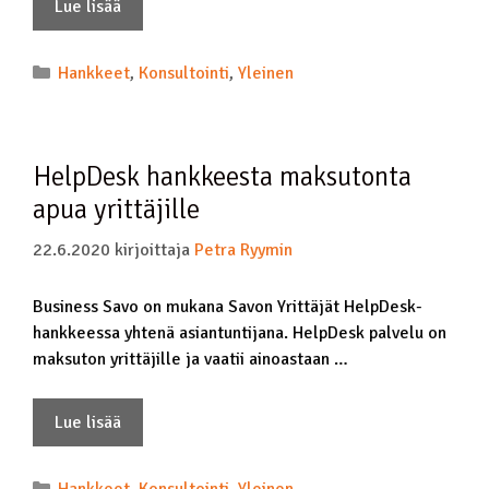
Lue lisää
Hankkeet
,
Konsultointi
,
Yleinen
HelpDesk hankkeesta maksutonta
apua yrittäjille
22.6.2020
kirjoittaja
Petra Ryymin
Business Savo on mukana Savon Yrittäjät HelpDesk-
hankkeessa yhtenä asiantuntijana. HelpDesk palvelu on
maksuton yrittäjille ja vaatii ainoastaan …
Lue lisää