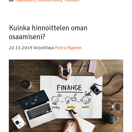
Hankkeet
,
Konsultointi
,
Yleinen
Kuinka hinnoittelen oman
osaamiseni?
22.11.2019
kirjoittaja
Petra Ryymin