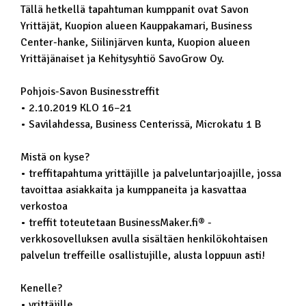
Tällä hetkellä tapahtuman kumppanit ovat Savon
Yrittäjät, Kuopion alueen Kauppakamari, Business
Center-hanke, Siilinjärven kunta, Kuopion alueen
Yrittäjänaiset ja Kehitysyhtiö SavoGrow Oy.
Pohjois-Savon Businesstreffit
• 2.10.2019 KLO 16–21
• Savilahdessa, Business Centerissä, Microkatu 1 B
Mistä on kyse?
• treffitapahtuma yrittäjille ja palveluntarjoajille, jossa
tavoittaa asiakkaita ja kumppaneita ja kasvattaa
verkostoa
• treffit toteutetaan BusinessMaker.fi® -
verkkosovelluksen avulla sisältäen henkilökohtaisen
palvelun treffeille osallistujille, alusta loppuun asti!
Kenelle?
• yrittäjille