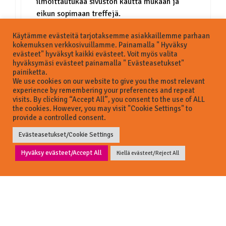
ilmoittautukaa sivuston kautta mukaan ja
eikun sopimaan treffejä.
https://www.businessmaker.fi/pohjoissavonyr
Käytämme evästeitä tarjotaksemme asiakkaillemme parhaan
itystreffit/
kokemuksen verkkosivuillamme. Painamalla " Hyväksy
evästeet" hyväksyt kaikki evästeet. Voit myös valita
hyväksymäsi evästeet painamalla " Evästeasetukset"
painiketta.
We use cookies on our website to give you the most relevant
experience by remembering your preferences and repeat
Kommentointi on suljettu.
visits. By clicking “Accept All”, you consent to the use of ALL
the cookies. However, you may visit "Cookie Settings" to
provide a controlled consent.
Evästeasetukset/Cookie Settings
Hyväksy evästeet/Accept All
Kiellä evästeet/Reject All
© 2026 Business Savo Oy
Kysyttävää? Need help?
Hei!
Kuinka voimme auttaa?