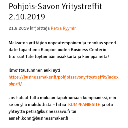
Pohjois-Savon Yritystreffit
2.10.2019
21.8.2019
kirjoittaja
Petra Ryymin
Maksuton yrittäjien nopeatempoinen ja tehokas speed-
date tapahtuma Kuopion uuden Business Centerin
tiloissa! Tule löytämään asiakkaita ja kumppaneita!
Ilmoittautuminen auki nyt!
https://businessmaker.fi/pohjoissavonyritystreffit/index.
php/fi/
Jos haluat tulla mukaan tapahtumaan kumppaniksi, niin
se on yhä mahdollista – lataa
KUMPPANIESITE
ja ota
yhteyttä petra@businesssavo.fi tai
anneli.komi@businessmaker.fi